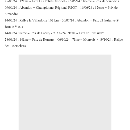
25/05/24 : 12ème = Prix Les Echets Miribel -
26/05/24 : 10ème = Prix de Vandeins
09/06/24 : Abandon = Championnat Régional FSGT -
16/06/24 : 12ème = Prix de
Simandre
14/07/24 : Rallye la Villardoise 102 km -
20/07/24 : Abandon = Prix d'Hauterive St
Jean le Vieux
14/09/24 : 8ème = Prix de Parilly -
21/09/24 : 9ème = Prix de Toussieux
-
28/09/24 : 14ème = Prix de Romans -
06/10/24 : 7ème = Monsols
19/10/24 : Rallye
des 10 clochers