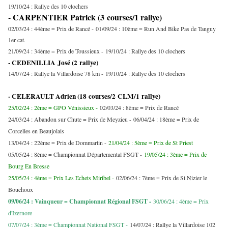
19/10/24 : Rallye des 10 clochers
- CARPENTIER Patrick (3 courses/1 rallye)
02/03/24 : 44ème = Prix de Rancé -
01/09/24 : 10ème = Run And Bike Pas de Tanguy
1er cat.
21/09/24 : 34ème = Prix de Toussieux -
19/10/24 : Rallye des 10 clochers
- CEDENILLIA José (2 rallye)
14/07/24 : Rallye la Villardoise 78 km -
19/10/24 : Rallye des 10 clochers
- CELERAULT Adrien (18 courses/2 CLM/1 rallye)
25/02/24 : 2ème = GPO Vénissieux -
02/03/24 : 8ème = Prix de Rancé
24/03/24 : Abandon sur Chute = Prix de Meyzieu -
06/04/24 : 18ème = Prix de
Corcelles en Beaujolais
13/04/24 : 22ème = Prix de Dommartin -
21/04/24 : 5ème = Prix de St Priest
05/05/24 : 8ème = Championnat Départemental FSGT -
19/05/24 : 3ème = Prix de
Bourg En Bresse
25/05/24 : 4ème = Prix Les Echets Miribel -
02/06/24 : 7ème = Prix de St Nizier le
Bouchoux
09/06/24 : Vainqueur = Championnat Régional FSGT -
30/06/24 : 4ème = Prix
d'Izernore
07/07/24 : 3ème = Championnat National FSGT -
14/07/24 : Rallye la Villardoise 102