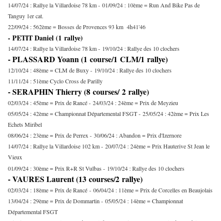
14/07/24 : Rallye la Villardoise 78 km -
01/09/24 : 10ème = Run And Bike Pas de
Tanguy 1er cat.
22/09/24 : 562ème = Bosses de Provences 93 km 4h41'46
- PETIT Daniel (1 rallye)
14/07/24 : Rallye la Villardoise 78 km -
19/10/24 : Rallye des 10 clochers
- PLASSARD Yoann (1 course/1 CLM/1 rallye)
12/10/24 : 48ème = CLM de Buxy -
19/10/24 : Rallye des 10 clochers
11/11/24 : 51ème Cyclo Cross de Parilly
- SERAPHIN Thierry (8 courses/ 2 rallye)
02/03/24 : 45ème = Prix de Rancé -
24/03/24 : 24ème = Prix de Meyzieu
05/05/24 : 42ème = Championnat Départemental FSGT -
25/05/24 : 42ème = Prix Les
Echets Miribel
08/06/24 : 23ème = Prix de Perrex -
30/06/24 : Abandon = Prix d'Izernore
14/07/24 : Rallye la Villardoise 102 km -
20/07/24 : 24ème = Prix Hauterive St Jean le
Vieux
01/09/24 : 30ème = Prix R+R St Vulbas -
19/10/24 : Rallye des 10 clochers
- VAURES Laurent (13 courses/2 rallye)
02/03/24 : 18ème = Prix de Rancé -
06/04/24 : 11ème = Prix de Corcelles en Beaujolais
13/04/24 : 29ème = Prix de Dommartin -
05/05/24 : 14ème = Championnat
Départemental FSGT