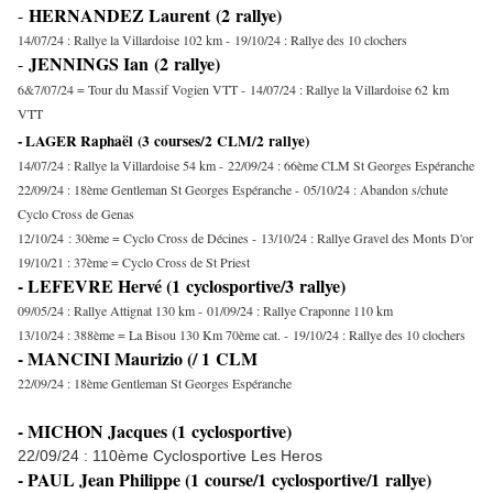
HERNANDEZ Laurent
(2 rallye)
-
14/07/24 : Rallye la Villardoise 102 km -
19/10/24 : Rallye des 10 clochers
JENNINGS Ian
(2 rallye)
-
6&7/07/24 = Tour du Massif Vogien VTT -
14/07/24 : Rallye la Villardoise 62 km
VTT
- LAGER Raphaël (3 courses/2 CLM/2 rallye)
14/07/24 : Rallye la Villardoise 54 km -
22/09/24 : 66ème CLM St Georges Espéranche
22/09/24 : 18ème Gentleman St Georges Espéranche -
05/10/24 : Abandon s/chute
Cyclo Cross de Genas
12/10/24 : 30ème = Cyclo Cross de Décines -
13/10/24 : Rallye Gravel des Monts D'or
19/10/21 : 37ème = Cyclo Cross de St Priest
- LEFEVRE Hervé (1 cyclosportive/3 rallye)
09/05/24 : Rallye Attignat 130 km -
01/09/24 : Rallye Craponne 110 km
13/10/24 : 388ème = La Bisou 130 Km 70ème cat. -
19/10/24 : Rallye des 10 clochers
- MANCINI Maurizio (/ 1 CLM
22/09/24 : 18ème Gentleman St Georges Espéranche
- MICHON Jacques (1 cyclosportive)
22/09/24 : 110ème Cyclosportive Les Heros
- PAUL Jean Philippe (1 course/1 cyclosportive/1 rallye)