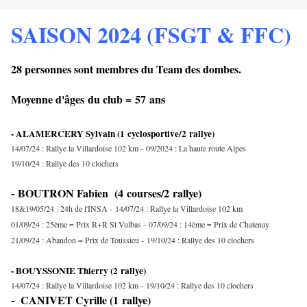
SAISON 2024 (FSGT & FFC)
28 personnes sont membres du Team des dombes.
Moyenne d'âges du club = 57
ans
- ALAMERCERY Sylvain (1 cyclosportive/2 rallye)
14/07/24 : Rallye la Villardoise 102 km -
09/2024 : La haute route Alpes
19/10/24 : Rallye des 10 clochers
-
BOUTRON Fabien (4 courses/2 rallye)
18&19/05/24 : 24h de l'INSA -
14/07/24 : Rallye la Villardoise 102 km
01/09/24 : 25ème = Prix R+R St Vulbas -
07/09/24 : 14ème = Prix de Chatenay
21/09/24 : Abandon = Prix de Toussieu -
19/10/24 : Rallye des 10 clochers
- BOUYSSONIE Thierry (2 rallye)
14/07/24 : Rallye la Villardoise 102 km -
19/10/24 : Rallye des 10 clochers
- CANIVET Cyrille (1 rallye)