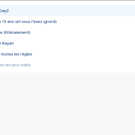
 DayZ
 a 13 ans (et vous l'avez ignoré)
e (littéralement)
im Rayan
 toutes les règles
s les jeux vidéo
us choquant de Rockstar ? - Le scandale BULLY
e plus moche de Steam
du RÊVE tourne au CAUCHEMAR
pendant 8 heures
it… à tort
umiliés par un jeu vidéo