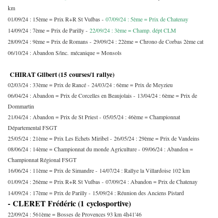
km
01/09/24 : 15ème = Prix R+R St Vulbas -
07/09/24 : 5ème = Prix de Chatenay
14/09/24 : 7ème = Prix de Parilly -
22/09/24 : 3ème = Champ. dépt CLM
28/09/24 : 9ème = Prix de Romans -
29/09/24 : 22ème = Chrono de Corbas 2ème cat
06/10/24 : Abandon S/inc. mécanique = Monsols
CHIRAT Gilbert (15 courses/1 rallye)
02/03/24 : 33ème = Prix de Rancé -
24/03/24 : 6ème = Prix de Meyzieu
06/04/24 : Abandon = Prix de Corcelles en Beaujolais -
13/04/24 : 6ème = Prix de
Dommartin
21/04/24 : Abandon = Prix de St Priest -
05/05/24 : 46ème = Championnat
Départemental FSGT
25/05/24 : 21ème = Prix Les Echets Miribel -
26/05/24 : 29ème = Prix de Vandeins
08/06/24 : 14ème = Championnat du monde Agriculture -
09/06/24 : Abandon =
Championnat Régional FSGT
16/06/24 : 11ème = Prix de Simandre -
14/07/24 : Rallye la Villardoise 102 km
01/09/24 : 26ème = Prix R+R St Vulbas -
07/09/24 : Abandon = Prix de Chatenay
14/09/24 : 17ème = Prix de Parilly -
15/09/24 : Réunion des Anciens Pistard
- CLERET Frédéric (1 cyclosportive)
22/09/24 : 561ème = Bosses de Provences 93 km 4h41'46