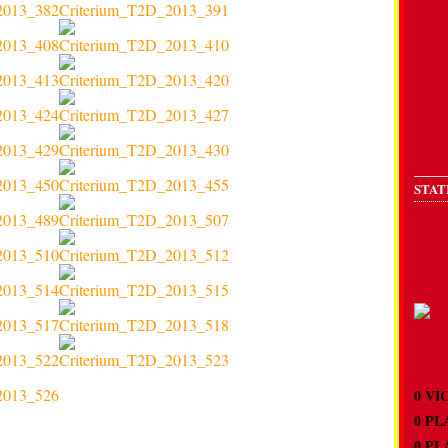
STAT
0 
0 P
0 P