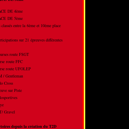
LACE DE 4ème
LACE DE 5ème
s classés entre la 6ème et 10ème place
rticipations sur 21 épreuves différentes
ourses route FSGT
rse route FFC
rse route UFOLEP
M / Gentleman
lo Cross
reuve sur Piste
losportives
llye
/ Gravel
ctoires depuis la création du T2D