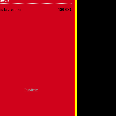
siteurs
180 082
s la création
Publicité