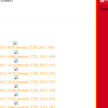
Vi
S DOMBES
Depui
es Dombes 2013