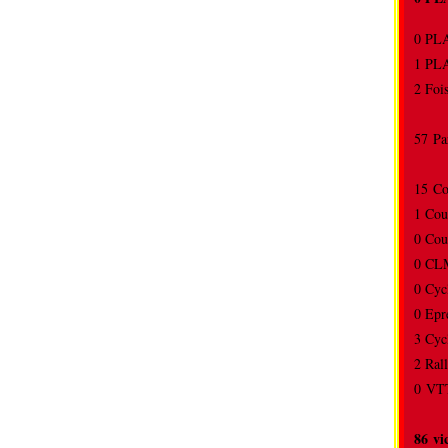
0 P
1 P
2 Foi
57 Pa
15 C
1 Cou
0 Cou
0 CL
0 Cyc
0 Ep
3 Cyc
2 Ra
0 VTT
86 vi