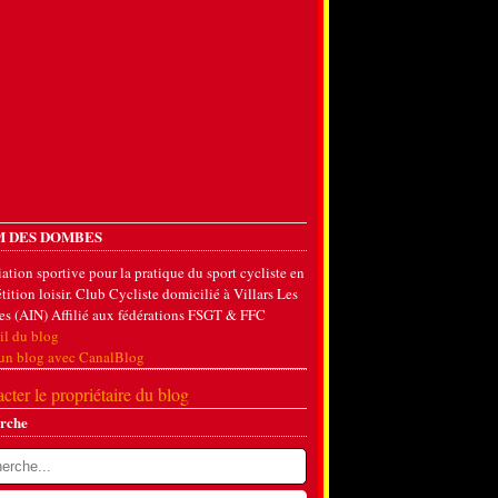
 DES DOMBES
ation sportive pour la pratique du sport cycliste en
ition loisir. Club Cycliste domicilié à Villars Les
s (AIN) Affilié aux fédérations FSGT & FFC
il du blog
 un blog avec CanalBlog
cter le propriétaire du blog
rche