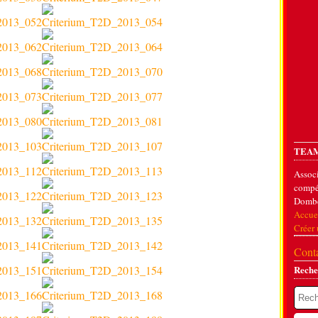
TEAM
Associ
compét
Dombe
Accue
Créer
Conta
Reche