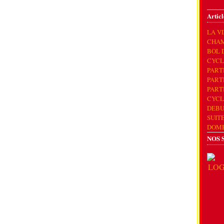
Articl
LA V
CHAM
BOL 
CYCL
PART
PART
PART
CYCL
DEBU
SUIT
DOM
NOS 