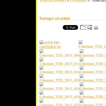
TEAM DES DOMBES
>
CATEGORIES
>
- TEAM DE
CRITERIUM DE VILLARS 2013
Partager cet article
Album photos du critérium cycliste de Villars l