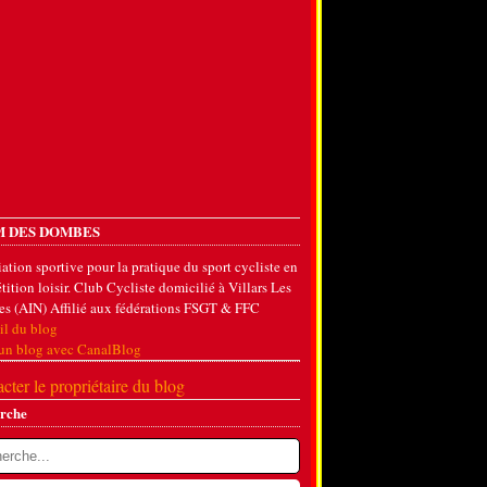
 DES DOMBES
ation sportive pour la pratique du sport cycliste en
ition loisir. Club Cycliste domicilié à Villars Les
s (AIN) Affilié aux fédérations FSGT & FFC
il du blog
 un blog avec CanalBlog
cter le propriétaire du blog
rche