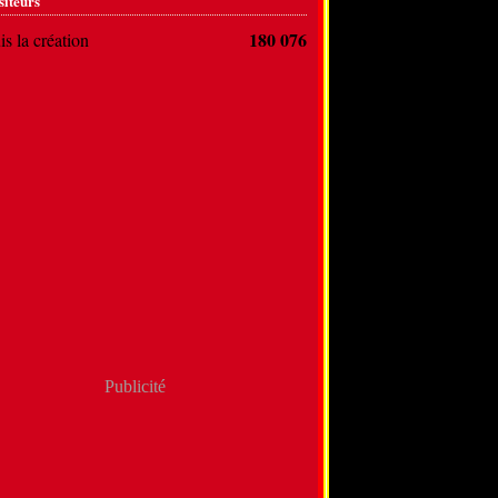
siteurs
180 076
s la création
Publicité