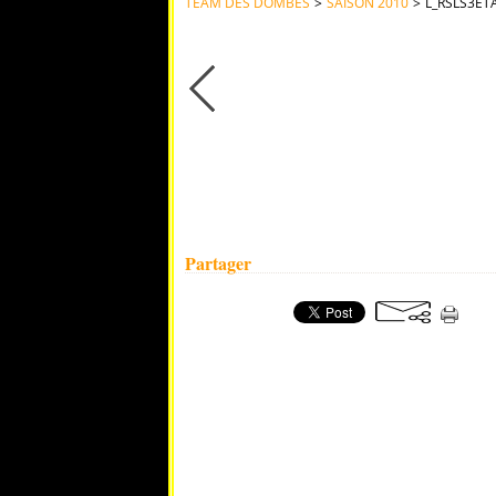
TEAM DES DOMBES
>
SAISON 2010
>
L_RSLS3ET
L_RSLS3ETAPE337
Date de cette photo: 26 janvier 2015
Publié par: webmasterT2D
Partager