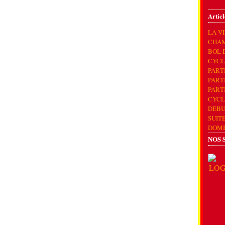
Articl
LA V
CHAM
BOL 
CYCL
PART
PART
PART
CYCL
DEBU
SUIT
DOM
NOS 