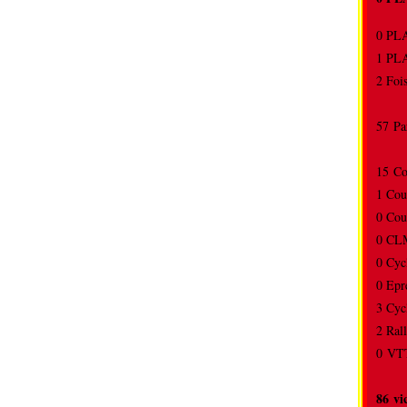
0 P
1 P
2 Foi
57 Pa
15 C
1 Cou
0 Cou
0 CL
0 Cyc
0 Ep
3 Cyc
2 Ra
0 VTT
86 vi