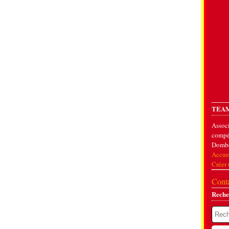
TEAM
Associ
compét
Dombe
Accue
Créer
Conta
Reche