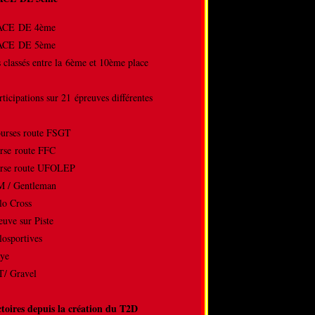
LACE DE 4ème
LACE DE 5ème
s classés entre la 6ème et 10ème place
rticipations sur 21 épreuves différentes
ourses route FSGT
rse route FFC
rse route UFOLEP
M / Gentleman
lo Cross
reuve sur Piste
losportives
llye
/ Gravel
ctoires depuis la création du T2D