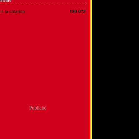
siteurs
180 075
s la création
Publicité