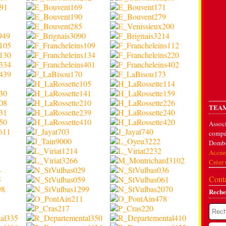
TEAM
Associ
compét
Dombe
Accue
Créer
Conta
Reche