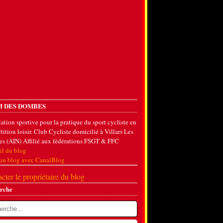
 DES DOMBES
ation sportive pour la pratique du sport cycliste en
ition loisir. Club Cycliste domicilié à Villars Les
s (AIN) Affilié aux fédérations FSGT & FFC
il du blog
 un blog avec CanalBlog
cter le propriétaire du blog
rche