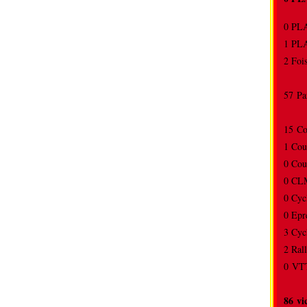
0 P
1 P
2 Foi
57 Pa
15 C
1 Cou
0 Cou
0 CL
0 Cyc
0 Ep
3 Cyc
2 Ra
0 VTT
86 vi