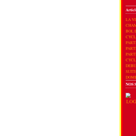
Articl
LA V
CHAM
BOL 
CYCL
PART
PART
PART
CYCL
DEBU
SUIT
DOM
NOS 