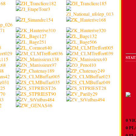
STAT
0 
0 P
0 P