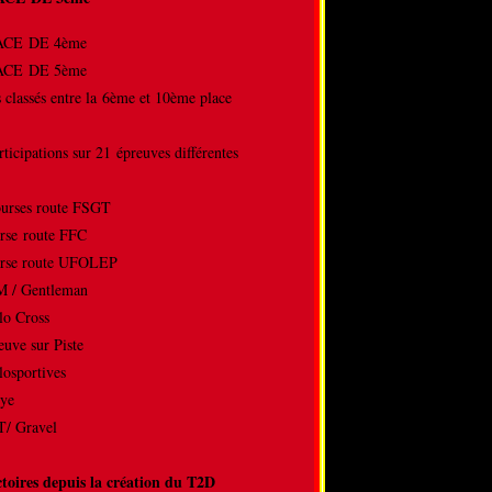
LACE DE 4ème
LACE DE 5ème
s classés entre la 6ème et 10ème place
rticipations sur 21 épreuves différentes
ourses route FSGT
rse route FFC
rse route UFOLEP
M / Gentleman
lo Cross
reuve sur Piste
losportives
llye
/ Gravel
ctoires depuis la création du T2D