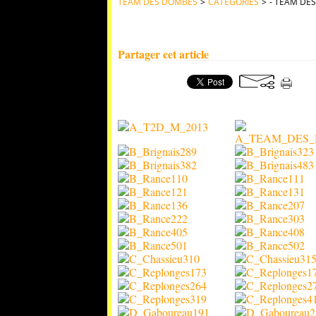
TEAM DES DOMBES
>
CATEGORIES
>
- TEAM DE
SAISON 2013
Partager cet article
Album photos saison sportive 2013