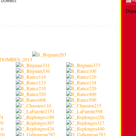
Vi
S DOMBES
Depui