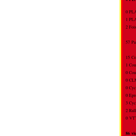
0 P
1 P
2 Foi
57 Pa
15 C
1 Cou
0 Cou
0 CL
0 Cyc
0 Ep
3 Cyc
2 Ra
0 VTT
86 vi