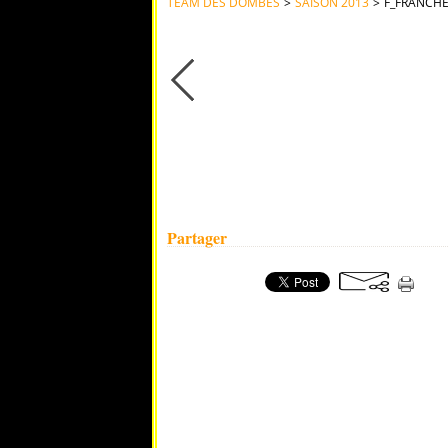
TEAM DES DOMBES
>
SAISON 2013
>
F_FRANCHE
F_Francheleins439
Date de cette photo: 30 janvier 2015
Publié par: webmasterT2D
Partager