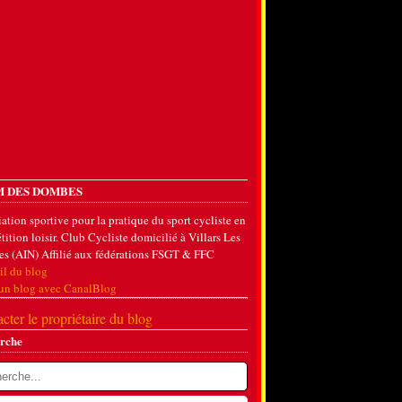
 DES DOMBES
ation sportive pour la pratique du sport cycliste en
ition loisir. Club Cycliste domicilié à Villars Les
s (AIN) Affilié aux fédérations FSGT & FFC
il du blog
 un blog avec CanalBlog
cter le propriétaire du blog
rche