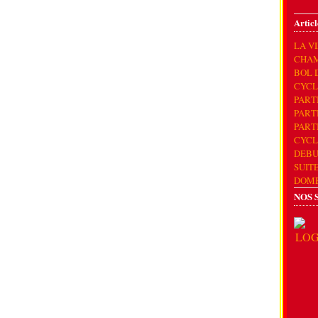
Articl
LA V
CHAM
BOL 
CYCL
PART
PART
PART
CYCL
DEBU
SUIT
DOM
NOS 