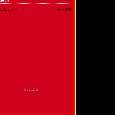
siteurs
180 079
s la création
Publicité