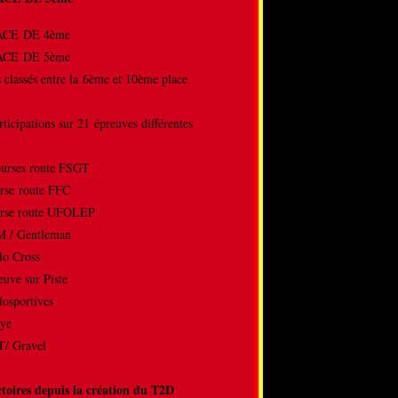
LACE DE 4ème
LACE DE 5ème
s classés entre la 6ème et 10ème place
rticipations sur 21 épreuves différentes
ourses route FSGT
rse route FFC
rse route UFOLEP
M / Gentleman
lo Cross
reuve sur Piste
losportives
llye
/ Gravel
ctoires depuis la création du T2D