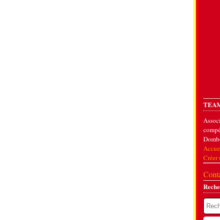
TEAM
Associ
compét
Dombe
Accue
Créer
Conta
Reche