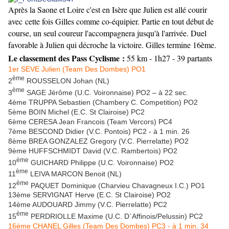
Après la Saone et Loire c'est en Isère que Julien est allé courir
avec cette fois Gilles comme co-équipier. Partie en tout début de
course, un seul coureur l'accompagnera jusqu'à l'arrivée. Duel
favorable à Julien qui décroche la victoire. Gilles termine 16ème.
Le classement des Pass Cyclisme :
55 km - 1h27 - 39 partants
1er SEVE Julien (Team Des Dombes) PO1
ème
2
ROUSSELON Johan (NL)
ème
3
SAGE Jérôme (U.C. Voironnaise) PO2 – à 22 sec.
4ème TRUPPA Sebastien (Chambery C. Competition) PO2
5ème BOIN Michel (E.C. St Clairoise) PC2
6ème CERESA Jean Francois (Team Vercors) PC4
7ème BESCOND Didier (V.C. Pontois) PC2 - à 1 min. 26
8ème BREA GONZALEZ Gregory (V.C. Pierrelatte) PO2
9ème HUFFSCHMIDT David (V.C. Rambertois) PO2
ème
10
GUICHARD Philippe (U.C. Voironnaise) PO2
ème
11
LEIVA MARCON Benoit (NL)
ème
12
PAQUET Dominique (Charvieu Chavagneux I.C.) PO1
13ème SERVIGNAT Herve (E.C. St Clairoise) PO2
14ème AUDOUARD Jimmy (V.C. Pierrelatte) PC2
ème
15
PERDRIOLLE Maxime (U.C. D`Affinois/Pelussin) PC2
16ème CHANEL Gilles (Team Des Dombes) PC3 - à 1 min. 34