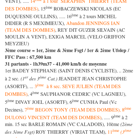
VENT), .....
14
à 1 tour SERAPHIN THIERRY (TEAM
ème
DES DOMBES)
, 15
ROBACZEWSKI NICOLAS (EC
ème
DUQUESNE OULLINS), ..... 16
à 2 tours MICHEL
DIDIER (R S MEXIMIEUX),
Abandon JENNINGS IAN
(TEAM DES DOMBES)
, REY DIT GUZER SILVAIN (AC
MOULIN A VENT), EXIGA MARCEL (VELO GRIFFON
MEYZIEU)
3ème course = 1er, 2ème & 3ème Fsgt / 1er & 2ème Ufolep /
FFC Pass : 67,500 km
31 partants - 1h39m37 - 41,000 km/h de moyenne
1er BADEY STEPHANE (SAINT DENIS CYCLISTE), .. 2ème
er
ème
à 2 sec.
(1
des 3
Cat.)
JEANDET JEAN CHRISTOPHE
ème
(ASORTF), ...
3
à 8 sec. SEVE JULIEN (TEAM DES
ème
DOMBES)
, 4
SAUPHANOR CEDRIC (VC LAGNIEU),
ème
ème
5
DIVAY JOEL (ASORTF), 6
CUNHA Paul (Vc
ème
ème
Decines),
7
BEGON TONY (TEAM DES DOMBES), 8
ème
DULONG VINCENT (TEAM DES DOMBES)
, ..... 9
à 2
min. 15 sec BARLE ROMAIN (VC CALADOIS), 10ème
(2ème
ème
ème
des 3ème Fsgt)
ROY THIERRY (VIRIAT TEAM),
11
(3