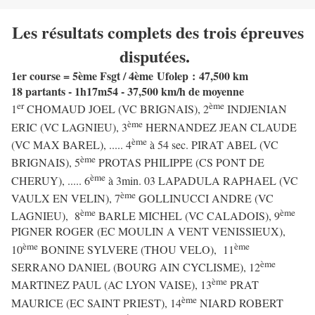
Les résultats complets des trois épreuves
disputées.
1er course = 5ème Fsgt / 4ème Ufolep : 47,500 km
18 partants - 1h17m54 - 37,500 km/h de moyenne
er
ème
1
CHOMAUD JOEL (VC BRIGNAIS), 2
INDJENIAN
ème
ERIC (VC LAGNIEU), 3
HERNANDEZ JEAN CLAUDE
ème
(VC MAX BAREL), ..... 4
à 54 sec. PIRAT ABEL (VC
ème
BRIGNAIS), 5
PROTAS PHILIPPE (CS PONT DE
ème
CHERUY), ..... 6
à 3min. 03 LAPADULA RAPHAEL (VC
ème
VAULX EN VELIN), 7
GOLLINUCCI ANDRE (VC
ème
ème
LAGNIEU), 8
BARLE MICHEL (VC CALADOIS), 9
PIGNER ROGER (EC MOULIN A VENT VENISSIEUX),
ème
ème
10
BONINE SYLVERE (THOU VELO), 11
ème
SERRANO DANIEL (BOURG AIN CYCLISME), 12
ème
MARTINEZ PAUL (AC LYON VAISE), 13
PRAT
ème
MAURICE (EC SAINT PRIEST), 14
NIARD ROBERT