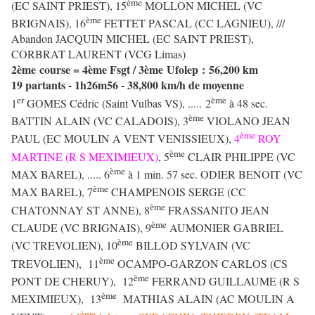
ème
(EC SAINT PRIEST), 15
MOLLON MICHEL (VC
ème
BRIGNAIS), 16
FETTET PASCAL (CC LAGNIEU), ///
Abandon JACQUIN MICHEL (EC SAINT PRIEST),
CORBRAT LAURENT (VCG Limas)
2ème course = 4ème Fsgt / 3ème Ufolep : 56,200 km
19 partants - 1h26m56 - 38,800 km/h de moyenne
er
ème
1
GOMES Cédric (Saint Vulbas VS), ..... 2
à 48 sec.
ème
BATTIN ALAIN (VC CALADOIS), 3
VIOLANO JEAN
ème
PAUL (EC MOULIN A VENT VENISSIEUX),
4
ROY
ème
MARTINE (R S MEXIMIEUX)
, 5
CLAIR PHILIPPE (VC
ème
MAX BAREL), ..... 6
à 1 min. 57 sec. ODIER BENOIT (VC
ème
MAX BAREL), 7
CHAMPENOIS SERGE (CC
ème
CHATONNAY ST ANNE), 8
FRASSANITO JEAN
ème
CLAUDE (VC BRIGNAIS), 9
AUMONIER GABRIEL
ème
(VC TREVOLIEN), 10
BILLOD SYLVAIN (VC
ème
TREVOLIEN), 11
OCAMPO-GARZON CARLOS (CS
ème
PONT DE CHERUY), 12
FERRAND GUILLAUME (R S
ème
MEXIMIEUX), 13
MATHIAS ALAIN (AC MOULIN A
ème