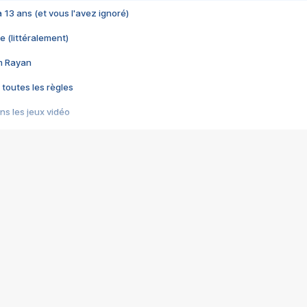
 a 13 ans (et vous l'avez ignoré)
e (littéralement)
im Rayan
 toutes les règles
s les jeux vidéo
us choquant de Rockstar ? - Le scandale BULLY
e plus moche de Steam
du RÊVE tourne au CAUCHEMAR
pendant 8 heures
it… à tort
umiliés par un jeu vidéo
ire - Final Fantasy 8