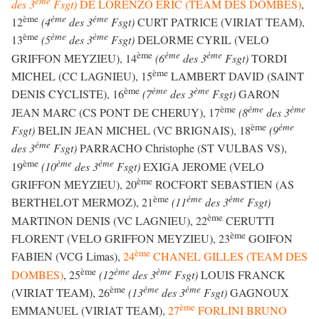
ème
des 3
Fsgt)
DE LORENZO ERIC (TEAM DES DOMBES)
,
ème
ème
ème
12
(4
des 3
Fsgt)
CURT PATRICE (VIRIAT TEAM),
ème
ème
ème
13
(5
des 3
Fsgt)
DELORME CYRIL (VELO
ème
ème
ème
GRIFFON MEYZIEU), 14
(6
des 3
Fsgt)
TORDI
ème
MICHEL (CC LAGNIEU), 15
LAMBERT DAVID (SAINT
ème
ème
ème
DENIS CYCLISTE), 16
(7
des 3
Fsgt)
GARON
ème
ème
ème
JEAN MARC (CS PONT DE CHERUY), 17
(8
des 3
ème
ème
Fsgt)
BELIN JEAN MICHEL (VC BRIGNAIS), 18
(9
ème
des 3
Fsgt)
PARRACHO Christophe (ST VULBAS VS),
ème
ème
ème
19
(10
des 3
Fsgt)
EXIGA JEROME (VELO
ème
GRIFFON MEYZIEU), 20
ROCFORT SEBASTIEN (AS
ème
ème
ème
BERTHELOT MERMOZ), 21
(11
des 3
Fsgt)
ème
MARTINON DENIS (VC LAGNIEU), 22
CERUTTI
ème
FLORENT (VELO GRIFFON MEYZIEU), 23
GOIFON
ème
FABIEN (VCG Limas),
24
CHANEL GILLES (TEAM DES
ème
ème
ème
DOMBES)
, 25
(12
des 3
Fsgt)
LOUIS FRANCK
ème
ème
ème
(VIRIAT TEAM), 26
(13
des 3
Fsgt)
GAGNOUX
ème
EMMANUEL (VIRIAT TEAM),
27
FORLINI BRUNO