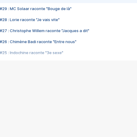
#29 : MC Solaar raconte "Bouge de là"
28 : Lorie raconte "Je vais vite"
#27 : Christophe Willem raconte "Jacques a dit"
#26 : Chimène Badi raconte "Entre nous"
#25 : Indochine raconte "3e sexe"
#24 : Zaho raconte "C'est chelou"
#23 : Patrick Bruel raconte "Au café des délices"
#22 : Kyo raconte "Le chemin"
#21 : Nolwenn Leroy raconte "Cassé"
#20 : Patrick Hernandez raconte "Born to be alive"
#19 : Lorie raconte "Près de moi"
#18 : Michael Jones raconte "A nos actes manqués" (avec Jean-Jacque