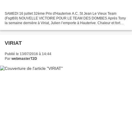
SAMEDI 16 juillet 32ème Prix d'Hauterive A.C. St Jean Le Vieux Team
(Fsgt69) NOUVELLE VICTOIRE POUR LE TEAM DES DOMBES Après Tony
la semaine dernière à Viriat, Julien l’emporte à Hauterive. Chaleur et fort
vent pour le 32ème prix cycliste d’Hauterive...
VIRIAT
Publié le 13/07/2016 à 14:44
Par
webmasterT2D