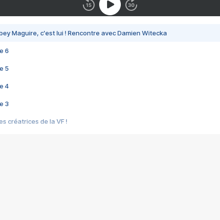
bey Maguire, c'est lui ! Rencontre avec Damien Witecka
e 6
e 5
e 4
e 3
s créatrices de la VF !
e 2
e 1
e Mektoub My Love arrive enfin ! Rencontre avec Shaïn Boumedine et Sal
i : après Toni en famille
elle réalise le bouleversant Dites lui que je l'aime