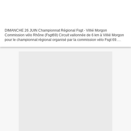
DIMANCHE 26 JUIN Championnat Régional Fsgt - Villié Morgon
Commission vélo Rhône (Fsgt69) Circuit vallonnée de 6 km à Villié Morgon
pour le championnat régional organisé par la commission vélo Fsgt 69.
Soleil et température agréable pour les 260 coureurs...