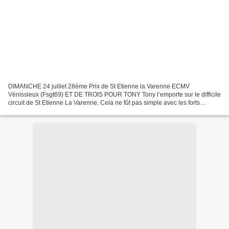
DIMANCHE 24 juillet 28ème Prix de St Etienne la Varenne ECMV
Vénissieux (Fsgt69) ET DE TROIS POUR TONY Tony l’emporte sur le difficile
circuit de St Etienne La Varenne. Cela ne fût pas simple avec les forts
pourcentages dans la traversée du village du...