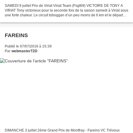
SAMEDI 9 juillet Prix de Viriat Viriat Team (Fsgt69) VICTOIRE DE TONY A
VIRIAT Tony victorieux pour la seconde fois de la saison samedi à Viriat sous
une forte chaleur. Le circuit toboggan d’un peu moins de 6 km et le départ
rapide de la course des 1er...
FAREINS
Publié le 07/07/2016 à 15:39
Par
webmasterT2D
DIMANCHE 3 juillet 2ème Grand Prix de Montfray - Fareins VC Trévoux