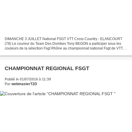
DIMANCHE 3 JUILLET National FSGT VTT Cross Country - ELANCOURT
(78) Le coureur du Team Des Dombes Tony BEGON a participer sous les
couleurs de la sélection Fsgt Rhône au championnat national Fsgt de VTT.
Sur un circuit tracé sur la coline d'Elancourt...
CHAMPIONNAT REGIONAL FSGT
Publié le 01/07/2016 à 11:39
Par
webmasterT2D