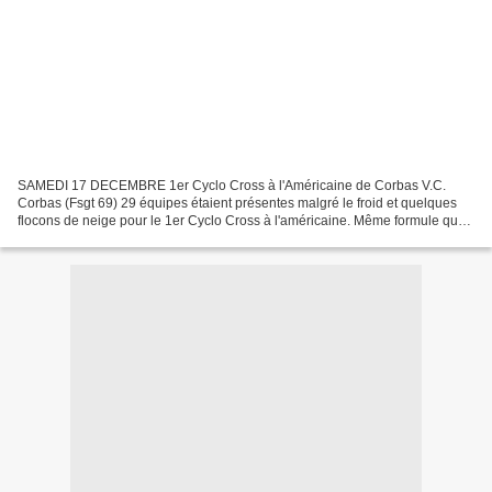
SAMEDI 17 DECEMBRE 1er Cyclo Cross à l'Américaine de Corbas V.C.
Corbas (Fsgt 69) 29 équipes étaient présentes malgré le froid et quelques
flocons de neige pour le 1er Cyclo Cross à l'américaine. Même formule que
sur la piste mais en cyclo-cross avec...