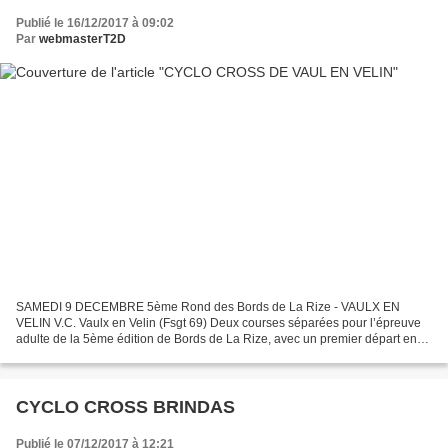
Publié le 16/12/2017 à 09:02
Par
webmasterT2D
SAMEDI 9 DECEMBRE 5ème Rond des Bords de La Rize - VAULX EN
VELIN V.C. Vaulx en Velin (Fsgt 69) Deux courses séparées pour l’épreuve
adulte de la 5ème édition de Bords de La Rize, avec un premier départ en
tout début d’après midi pour la catégorie B où...
CYCLO CROSS BRINDAS
Publié le 07/12/2017 à 12:21