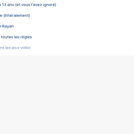
 a 13 ans (et vous l'avez ignoré)
e (littéralement)
im Rayan
 toutes les règles
s les jeux vidéo
us choquant de Rockstar ? - Le scandale BULLY
e plus moche de Steam
du RÊVE tourne au CAUCHEMAR
pendant 8 heures
it… à tort
umiliés par un jeu vidéo
ire - Final Fantasy 8
ti un empire - Age of Empires