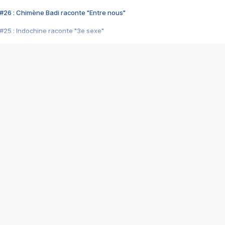
#26 : Chimène Badi raconte "Entre nous"
#25 : Indochine raconte "3e sexe"
#24 : Zaho raconte "C'est chelou"
#23 : Patrick Bruel raconte "Au café des délices"
#22 : Kyo raconte "Le chemin"
#21 : Nolwenn Leroy raconte "Cassé"
#20 : Patrick Hernandez raconte "Born to be alive"
#19 : Lorie raconte "Près de moi"
#18 : Michael Jones raconte "A nos actes manqués" (avec Jean-Jacque
#17 : Khaled raconte "Aïcha"
#16 : Corneille raconte "Parce qu'on vient de loin"
#15 : Indochine raconte "L'aventurier"